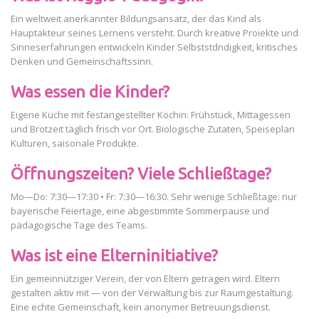
Ein weltweit anerkannter Bildungsansatz, der das Kind als
Hauptakteur seines Lernens versteht. Durch kreative Proiekte und
Sinneserfahrungen entwickeln Kinder Selbststdndigkeit, kritisches
Denken und Gemeinschaftssinn.
Was essen die Kinder?
Eigene Küche mit festangestellter Köchin: Frühstück, Mittagessen
und Brotzeit täglich frisch vor Ort. Biologische Zutaten, Speiseplan
Kulturen, saisonale Produkte.
Öffnungszeiten? Viele Schließtage?
Mo—Do: 7:30—17:30 • Fr: 7:30—16:30. Sehr wenige Schließtage: nur
bayerische Feiertage, eine abgestimmte Sommerpause und
pädagogische Tage des Teams.
Was ist eine Elterninitiative?
Ein gemeinnütziger Verein, der von Eltern getragen wird. Eltern
gestalten aktiv mit — von der Verwaltung bis zur Raumgestaltung.
Eine echte Gemeinschaft, kein anonymer Betreuungsdienst.